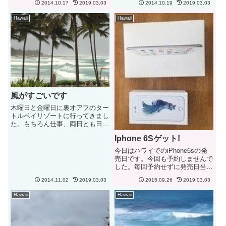
らお休み。学校も。オアフ島は今
2014.10.17
2019.03.03
2014.10.19
2019.03.03
降り出しそうな感じ。今晩から明
のところ平常通り....でも水...
朝にかけて雨風が強くなるようで
Hawaii
Hawaii
す。週末はのんびり家で過ごすし
かなさそう…
風がすごいです
木曜日と金曜日に裏オアフのター
トルベイリゾートに行ってきまし
た。もちろん仕事、両日とも日帰
り....泊まりたかったな～。天気
Iphone 6Sゲット!
は雨が降ったりやんだり、青空が
見えたりと荒れ模様の天気でし
今日はハワイでのiPhone6sの発
た。おまけに風がすっごくビーチ
売日です。今回も予約しませんで
の波もかなり荒かったです。な...
した。毎回予約せずに発売日当日
に購入できているので今回も頑張
2014.11.02
2019.03.03
2015.09.26
2019.03.03
って並んで....と思いながら出だ
しで出遅れ！8時から売り出しの
Hawaii
Hawaii
ところ8時過ぎにお店に到着....誰
も並んでいませ...