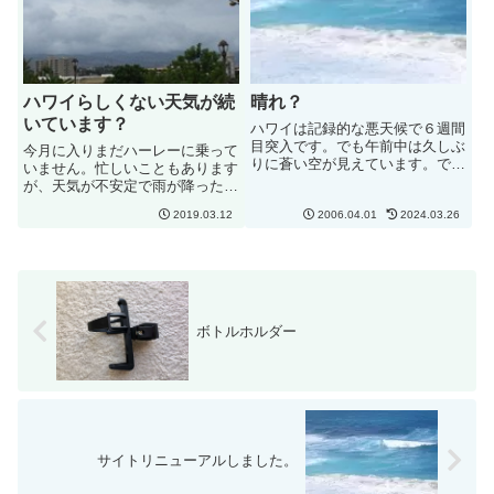
ハワイらしくない天気が続
晴れ？
いています？
ハワイは記録的な悪天候で６週間
目突入です。でも午前中は久しぶ
今月に入りまだハーレーに乗って
りに蒼い空が見えています。でも
いません。忙しいこともあります
午後から崩れそう。明日
が、天気が不安定で雨が降ったり
は Jester's M/C - April Fools Run
やんだり。気温も例年よりは寒い
がある日天気がよければ...。
2019.03.12
2006.04.01
2024.03.26
日が多いような気がします。特に
朝晩は気温が低くなり風も強く冷
たく感じます。といっても日本よ
りはうんと暖かいのですが。来
週...
ボトルホルダー
サイトリニューアルしました。