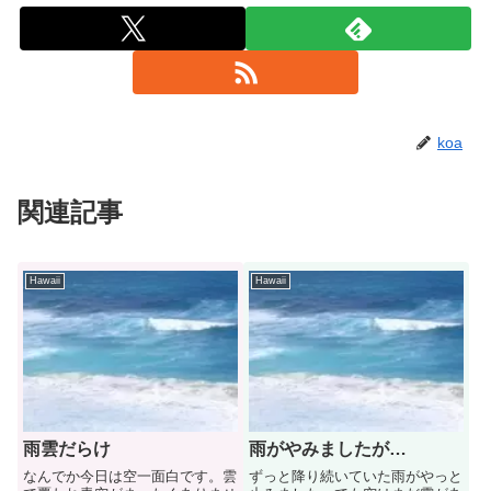
koa
関連記事
Hawaii
Hawaii
雨雲だらけ
雨がやみましたが…
なんでか今日は空一面白です。雲
ずっと降り続いていた雨がやっと