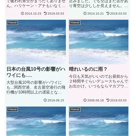
で覆われ青空がまったくありませ
止みました。でも空はまだ雲があ
ん。ハリケーン・アナもいなくな
り青空は少ししか見えません。青
り昨日まで天気もよかったのに今
空が見えないとハワイらしくない
2014.10.23
2019.03.03
2014.10.21
2019.03.03
日は朝からどんよりとした曇り空
ですよね。先週金曜日は雨だった
です。雨も降ったやんだり....一
のでTOY RUNのTシャツを買い
Hawaii
Hawaii
日中こうなのかな....ハワイの気
に行くのはやめました。土日はさ
候も最近おかしくなって...
すがにずっと雨だったのでバ...
日本の台風10号の影響がハ
晴れいるのに雨？
ワイにも….
今日も天気がいいのでお昼前から
２時間半ぐらいデュースちゃんで
大型台風10号の影響がハワイに
お出かけ。いつもならマカプウ方
も...関西空港、名古屋空港行の飛
面へ行くのだか、今日は反対側の
行機が10時間以上の遅延となっ
ホノルル空港方面のワイパフまで
ているようです。8/15に帰国する
行くことに。途中、いつもながら
2019.08.15
2006.06.18
2019.03.03
人も到着する人も大変です。ハワ
のCycle Cityで休憩？そしてパー
イ到着は夕方から夜にかけてとな
Hawaii
Hawaii
ルハーバー、アロハス...
るので実質1日短くなるような感
じです。また帰国する人...