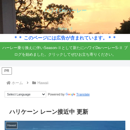
ハワイDeハーレー
Aloha～!!
＊＊ このページには広告が含まれています。＊＊
ハーレー乗り換えに伴いSeason-Ⅱとして新たにハワイDeハーレーS-Ⅱ ブ
ログを始めました。クリックしてぜひお立ち寄りください。
PR
ホーム
Hawaii
Powered by
Translate
ハリケーン レーン接近中 更新
Hawaii