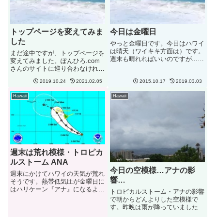
トップページを変えてみま
今日は金曜日
した
やっと金曜日です。今日はハワイ
は晴天（ワイキキ方面は）です。
まだ途中ですが、トップページを
週末も晴れればいいのですが....
変えてみました。ぽんひろ.com
週間天気予報では週末は曇り時々
さんのサイトに巡り合わなければ
雨になっています。ワイキキ方面
絶対に自分では今回のトップペー
は晴れていても島の反対側がいつ
2019.10.24
2021.02.05
2015.10.17
2019.03.03
ジのカスタムは無理でした。あり
も天気が悪いんですよね。なので
がとうございます！当サイトで
Hawaii
Hawaii
ハナウマ湾から先の裏オアフ...
色々と試してから姉妹サイトへデ
ザインの移行をしようと思って
い...
週末は荒れ模様・トロピカ
ルストーム ANA
今日の空模様…アナの影
週末にかけてハワイの天気が荒れ
響…
そうです。熱帯低気圧が金曜日に
はハリケーン『アナ』になるよう
トロピカルストーム・アナの影響
です。オアフ島には土曜日の夜か
で朝からどんよりした空模様で
ら日曜日の朝にかけて最接近。ハ
す。昨晩は雨が降っていましたが
ワイ島では公共機関は金曜日はか
今朝は止んでいます。でも今にも