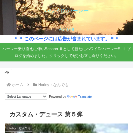
ハワイDeハーレー
Aloha～!!
＊＊ このページには広告が含まれています。＊＊
ハーレー乗り換えに伴いSeason-Ⅱとして新たにハワイDeハーレーS-Ⅱ ブ
ログを始めました。クリックしてぜひお立ち寄りください。
PR
ホーム
Harley：なんでも
Powered by
Translate
カスタム・デュース 第５弾
Harley：なんでも