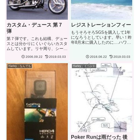
カスタム・デュース 第７
レジストレーションフィー
弾
もうそろそろSGSを購入して1年
になろうとしています。早い！昨
第７弾です。これも結構、デュー
年8月末に購入したのに....ハワイ
スとは分かりにくいぐらいカスタ
（アメリカ？）には日本と違って
ムしています。リヤ周り、シー
車検がありません。その代り毎年
ト、タンク、フロント周りも！タ
車両の登録料（レジストレーショ
2006.09.22
2019.03.03
2016.06.22
2019.03.03
ンクもすっきりした感じでいいで
ンフィー）があります。重さによ
す。リヤ・タイヤとフェンダーと
Harley：なんでも
Harley：イベント
って変わってきます。今...
のギャップが小さいためホイール
の印象が強くなって迫力が.......
Poker Runは雨だった 後