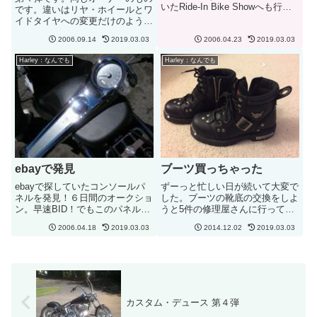
いたRide-In Bike Showへも行く
です。違いはリヤ・ホイールとワ
ことができとっても良い一日でし
イドタイヤへの変更だけのようで
た。会場までの往復＋寄り道で約
す。なんとなくイメージが変わり
４２マイルの走行でした。天気も
2006.09.14
2019.03.03
2006.04.23
2019.03.03
ますね。ホイールが大きくなった
よく気持ちよく走れてのですが、
分、重みが出てきたような....。
Harley：なんでも
Harley：なんでも
風が強いのが少...
でも、デュースって感じが.....ぜ
んぜんしないのは自分...
ebayで発見
ブーツ買っちゃった
ebayで探していたコンソールパ
ずーっと忙しい日が続いて大変で
ネルを発見！６日間のオークショ
した。ブーツの靴底の交換をしよ
ン。早速BID！でもこのパネルほ
うと5件の修理屋さんに行って見
しくないスピードメーターまで含
積もってもらったんですが、高い
2006.04.18
2019.03.03
2014.12.02
2019.03.03
まれている。価格しだいでは見送
ですね！安いところで$67、ほと
りになるかも....。もし安く落札
んどの所で$75でした。買ったほ
できれば、次のカスタムへの道
うがいいとみんなに言われてしま
が....。次のカスタム...
いました。なのでいつものｅ...
カスタム・デュース 第４弾