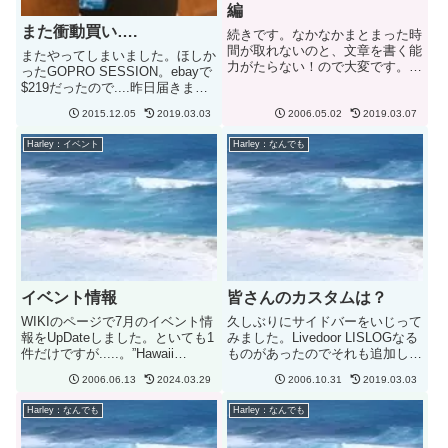
編
また衝動買い….
続きです。なかなかまとまった時
間が取れないのと、文章を書く能
またやってしまいました。ほしか
力がたらない！ので大変です。さ
ったGOPRO SESSION。ebayで
て、H２フリーウェイにのり少し
$219だったので....昨日届きまし
たつと雨！初めは小ぶりだったの
た。サイトでは$299だったので
で何とかなるだろうと軽い気持ち
2015.12.05
2019.03.03
2006.05.02
2019.03.07
飛びついてしまいました。$250
で先に進むことに。3番目のポイ
ぐらいになったら年明けにでもと
Harley：イベント
Harley：なんでも
ントは地図左上のHaleiwa...
思っていたのですが値段を見て待
ち切れ...
イベント情報
皆さんのカスタムは？
WIKIのページで7月のイベント情
久しぶりにサイドバーをいじって
報をUpDateしました。といても1
みました。Livedoor LISLOGなる
件だけですが.....。”Hawaii
ものがあったのでそれも追加して
Chopper Mag 2nd Anual Bike
みました。右側の【気になる？】
2006.06.13
2024.03.29
2006.10.31
2019.03.03
Show”の情報です。このイベン
がそれです。内容は投票形式のも
ト、ハワイ最大？とのことですが
ので、気に入ったカスタム、やっ
Harley：なんでも
Harley：なんでも
どうなんでしょ...
てみたいカスタムで作ってみまし
た。登録するとア...