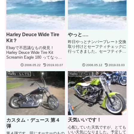
Harley Deuce Wide Tire
やっと….
Kit？
昨日やっとナンバープレート交換
取り付けとセーフティチェックに
Ebayで不思議なもの発見！
行ってきました。セーフティチェ
Harley Deuce Wide Tire Kit
ックは1年間で＄１０。ついでに
Screamin Eagle 180 ってなって
気になるトリプルツリーの事もシ
いる。オークションは＄５０～、
ョップのオヤジに聞いてきまし
2006.05.22
2019.03.07
2006.05.12
2019.03.03
買うと決めた人は＄１００になっ
た。工費は＄７００ぐらいかかる
ている。キットの詳細はない。な
Harley：なんでも
Harley：イベント
とのことでした。結構高いような
んとなくスペーサー、...
気...
天気いいです！
カスタム・デュース 第４
弾
心配していた天気ですが、とても
いい天気になりました。予定して
第４弾です。同じオーナーのもの