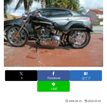
X
Facebook
はてブ
LINE
2006.09.15
2019.03.03