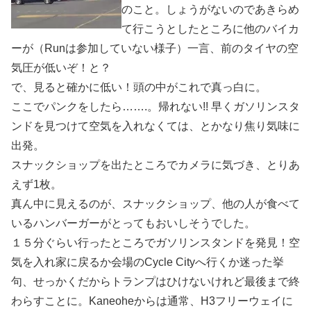
のこと。しょうがないのであきらめ
て行こうとしたところに他のバイカ
ーが（Runは参加していない様子）一言、前のタイヤの空
気圧が低いぞ！と？
で、見ると確かに低い！頭の中がこれで真っ白に。
ここでパンクをしたら…….。帰れない!! 早くガソリンスタ
ンドを見つけて空気を入れなくては、とかなり焦り気味に
出発。
スナックショップを出たところでカメラに気づき、とりあ
えず1枚。
真ん中に見えるのが、スナックショップ、他の人が食べて
いるハンバーガーがとってもおいしそうでした。
１５分ぐらい行ったところでガソリンスタンドを発見！空
気を入れ家に戻るか会場のCycle Cityへ行くか迷った挙
句、せっかくだからトランプはひけないけれど最後まで終
わらすことに。Kaneoheからは通常、H3フリーウェイに