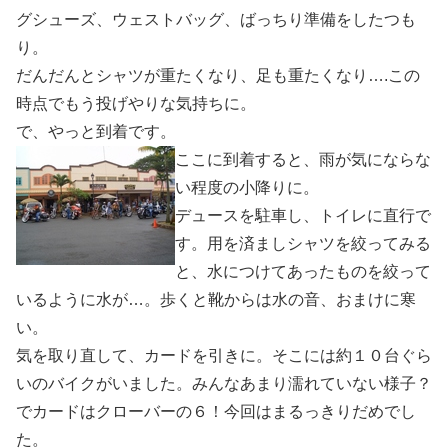
グシューズ、ウェストバッグ、ばっちり準備をしたつも
り。
だんだんとシャツが重たくなり、足も重たくなり….この
時点でもう投げやりな気持ちに。
で、やっと到着です。
ここに到着すると、雨が気にならな
い程度の小降りに。
デュースを駐車し、トイレに直行で
す。用を済ましシャツを絞ってみる
と、水につけてあったものを絞って
いるように水が…。歩くと靴からは水の音、おまけに寒
い。
気を取り直して、カードを引きに。そこには約１０台ぐら
いのバイクがいました。みんなあまり濡れていない様子？
でカードはクローバーの６！今回はまるっきりだめでし
た。