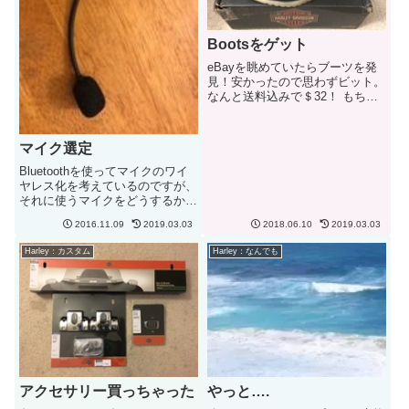
Bootsをゲット
eBayを眺めていたらブーツを発
見！安かったので思わずビット。
なんと送料込みで＄32！ もちろ
ん新品ではありませんがほとんど
新品同様でした。5日で届きまし
た。今はいているブーツが重たい
マイク選定
ので少し軽めのものが欲しかった
ので。ソールが軽い素材でで...
Bluetoothを使ってマイクのワイ
ヤレス化を考えているのですが、
それに使うマイクをどうするか？
これが一番の問題となってしまし
2016.11.09
2019.03.03
2018.06.10
2019.03.03
ました。予定ではSENAのブーム
マイクを使用？でしたが問題が発
Harley：カスタム
Harley：なんでも
生。長さが短く口元にマイクが来
ないのが発覚。本来は...
アクセサリー買っちゃった
やっと….