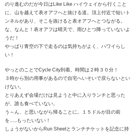
のり進むのだが今日はLike Like ハイウェイから行くこと
に、山を越えて表オアフへと抜ける道。頂上付近で短いト
ンネルがあり、そこを抜けると表オアフへとつながる。
な、なんと！表オアフは晴天で、雨ひとつ降っていないよ
うだ！
やっぱり青空の下で走るのは気持ちがよく、ハワイらし
い！
やっとのことでCycle City到着。時間は２時３０分！
３時から別の用事があるので自宅へいそいで戻らないとい
けない。
とりあえず会場だけは見ようと中に入りランチと思った
が、誰も食べていない。
う～ん、と思いながら帰ることに。１５ドルが目の前
を…..もったいない！
しょうがないからRun Sheetとランチチケットを記念に持