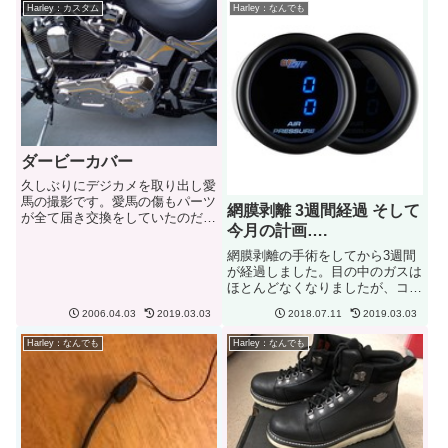
Harley：カスタム
Harley：なんでも
ダービーカバー
久しぶりにデジカメを取り出し愛
馬の撮影です。愛馬の傷もパーツ
網膜剥離 3週間経過 そして
が全て届き交換をしていたのだ
今月の計画….
が、なかなかデジカメを触るチャ
ンスがなかったので....。まずは
網膜剥離の手術をしてから3週間
ダービーカバーebayで新品を落
が経過しました。目の中のガスは
札！送料込みで＄４０ですみまし
ほとんどなくなりましたが、コメ
た。ディーラーで買うよりも...
粒ぐらいのガスが目の中をさまよ
2006.04.03
2019.03.03
2018.07.11
2019.03.03
っている状態です。たぶん今日、
明日にはなくなると思います。前
Harley：なんでも
Harley：なんでも
回はガスが無くなるのに6週間か
かりましたが今回は3週間ちょ
っ...