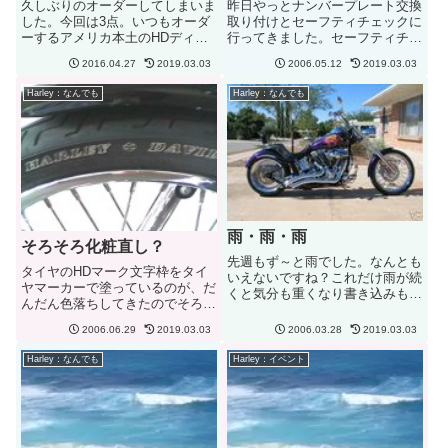
久しぶりのオーダーしてしまいま
昨日やっとナンバープレート交換
した。今回は3点。いつもオーダ
取り付けとセーフティチェックに
ーするアメリカ本土のHDディー
行ってきました。セーフティチェ
ラーで。ハワイのディーラーで購
ックは1年間で＄１０。ついでに
2016.04.27
2019.03.03
2006.05.12
2019.03.03
入するよりも$100近く安く購入
気になるトリプルツリーの事もシ
することができました。以前から
ョップのオヤジに聞いてきまし
Harley：なんでも
Harley：なんでも
どうしようかと考えていたウィン
た。工費は＄７００ぐらいかかる
ドシールド・トリムとヘッドボ...
とのことでした。結構高いような
気...
雨・雨・雨
そろそろ化粧直し？
先週もず～と雨でした。なんとも
タイヤのHDマーク文字枠をタイ
いえないですね？これだけ雨が続
ヤマーカーで塗っているのが、だ
くと気分も重くなり書き込みも減
んだん色落ちしてきたのでそろそ
る？（言い訳）ハワイでこんなに
ろ上塗りをしなければ...。普通は
天気の悪い日が続くのは記録的で
2006.06.29
2019.03.03
2006.03.28
2019.03.03
中を塗りつぶすのが基本？でも、
は？先週の日曜日に予定されてい
Koaのデュースは外枠を塗って控
たチャリティー Poker Runも結局
Harley：なんでも
Harley：イベント
えめにドレスアップ？意外とこれ
いけず、これで今月予...
時間がかかる。もともと絵...