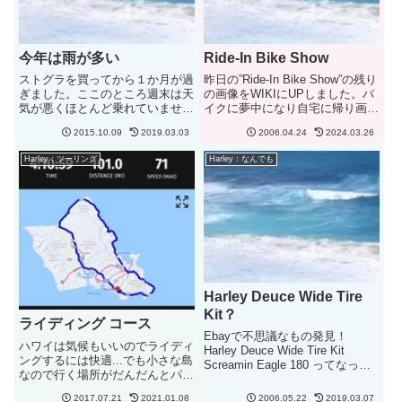
今年は雨が多い
Ride-In Bike Show
ストグラを買ってから１か月が過
昨日の”Ride-In Bike Show”の残り
ぎました。ここのところ週末は天
の画像をWIKIにUPしました。バ
気が悪くほとんど乗れていませ
イクに夢中になり自宅に帰り画像
ん。先週も45分程度で戻ってき
を見てみると会場の様子を取った
2015.10.09
2019.03.03
2006.04.24
2024.03.26
ました。今年は本当に雨が多い！
ものは1枚もありませんでした。
とくに週末はダメです！年内に
（またしても失敗）今年は早く行
Harley：ツーリング
Harley：なんでも
1000マイル達成できるか....今や
き過ぎたのと、最後までいられな
っと120マイル。結構きび...
かった...
Harley Deuce Wide Tire
Kit？
ライディング コース
Ebayで不思議なもの発見！
ハワイは気候もいいのでライディ
Harley Deuce Wide Tire Kit
ングするには快適...でも小さな島
Screamin Eagle 180 ってなって
なので行く場所がだんだんとパタ
いる。オークションは＄５０～、
ーン化しています。いつも乗れる
買うと決めた人は＄１００になっ
2017.07.21
2021.01.08
2006.05.22
2019.03.07