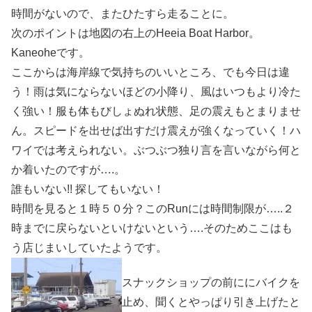
時間がないので、またひたすら走ることに。
次のポイントは地図の右上のHeeia Boat Harbor。
Kaneoheです。
ここからは海岸線で気持ちのいいところ、でも今日は違
う！雨は気にならないほどの小降り、風はいつもより冷た
く強い！服も体もびしょぬれ状態、足の震えもとまりませ
ん。スピードを出せば出すだけ震えが強くなっていく！ハ
ワイでは考えられない。ぶつぶつ独り言を言いながら何と
か着いたのですが….。
誰もいない!! 探してもいない！
時間を見ると１時５０分？このRunには時間制限が…..２
時までに戻らないといけないという….そのためここはも
う店じまいしていたようです。
スナックショップの前ににバイクを
止め、聞くとやっぱり引き上げたと