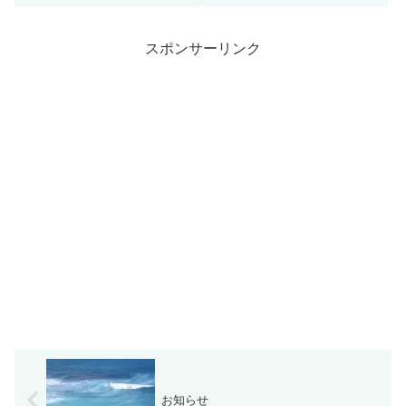
時間が限られているので....今ま
ている。キットの詳細はない。な
でのパターンです。時間があると
んとなくスペーサー、...
きは周遊だいたい100マイル、5
時間ですいつも西回り...
スポンサーリンク
お知らせ