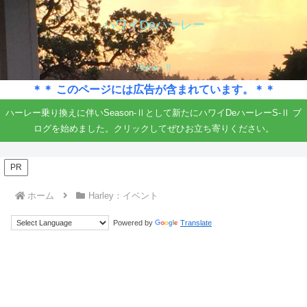
ハワイDeハーレー
Aloha～!!
＊＊ このページには広告が含まれています。＊＊
ハーレー乗り換えに伴いSeason-Ⅱとして新たにハワイDeハーレーS-Ⅱ ブ
ログを始めました。クリックしてぜひお立ち寄りください。
PR
ホーム
Harley：イベント
Powered by
Translate