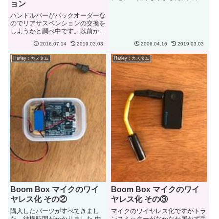
ョン
た感想は、足つきはあまり変わら
ないような気が...、ただライディ
ハンドルバーがバックオーダーな
ングポジションは若干後ろに下が
のでリアサスペンションの交換を
った。そのため、ハンドルを握る
しようかと調べ中です。以前から
と肘が伸び、足も少し前に出...
欲しかったDirty Air社のエアーラ
2016.07.14
2019.03.03
2006.04.16
2019.03.03
イドサスペンションです。去年調
べたときは安いセットで＄199だ
Harley：カスタム
Harley：カスタム
ったのに一律＄399になっていま
した。その代りサ...
Boom Box マイクのワイ
Boom Box マイクのワイ
ヤレス化 その②
ヤレス化 その③
購入したパーツがすべてきまし
マイクのワイヤレス化ですがトラ
た。結構時間がかかりました 中
ンスミッターがなかなか届かず手