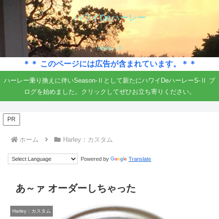
ハワイDeハーレー
Aloha～!!
＊＊ このページには広告が含まれています。＊＊
ハーレー乗り換えに伴いSeason-Ⅱとして新たにハワイDeハーレーS-Ⅱ ブ
ログを始めました。クリックしてぜひお立ち寄りください。
PR
ホーム
Harley：カスタム
Powered by
Translate
あ～ァ オーダーしちゃった
Harley：カスタム