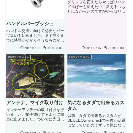
グリップを変えたらやっぱりハン
ドルばーも変えたい！変えるつも
りはなかったのですがやっぱり欲
しい！で選定をしました。候補は
Wilid-1 Chubby Bagger Reaperで
ハンドルバーブッシュ
す。以前デュースの時もこのメー
カーのハンドルバーに変更した
ハンドル交換に向けて必要なパー
経...
ツ集めを始めました。まず届くま
でに時間がかかりそうなものから
ハンドルバーブッシュです。ハー
2016.07.08
2019.03.03
2016.07.07
2019.03.03
レー純正のものをオーダーするこ
とに。アメリカ本土のディーラー
Harley：カスタム
Harley：カスタム
に頼むと届くのがだいたい2週間
ぐらいなので先にオーダーを入
れ...
アンテナ、マイク取り付け
気になるタダで出来るカス
タム
インナーアンテナの取り付けを行
いました。拍子抜けするように簡
以前、タダで出来るカスタムが
単に出来ました。ついでに先日
DEUCEOwnersTechで何度か話題
ebayで購入したマイクも....そし
になっていたのでずっと気になっ
てDeuceのときにから使っている
ているのですが....。何かって言
2015.09.27
2019.03.03
2006.04.17
2019.03.03