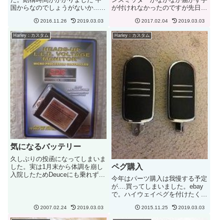
国からなのでしょうがないか....
が付けれなかったのですが先日や
まずはレシーバーレシーバーはち
っと届きました。本来ならば10
2016.11.26
2019.03.03
2017.02.04
2019.03.03
ょっと細工をしてみました。電源
日で届くとのことでしたが1か月
が入っていないとマイク出力がで
以上かかっています。マイクとし
Harley：カスタム
Harley：カスタム
きないため電源OFFでリレー経由
て使用する場合は本体に内蔵され
にてマイクの音声を出力。こ...
ているマイクを使用とのことで
す...
気になるバッテリー
久しぶりの投函になってしまいま
ペグ購入
した。実は1月末から体調を崩し
入院したためDeuceにも乗れず結
今年はパーツ購入は我慢する予定
構落ち込んで寝込んでいました。
が....買ってしまいました。ebay
やっと体力も戻り久しぶりに乗ろ
で。ハイウェイペグを付けたくて
うと思ったら天気が.....。ところ
我慢できずに購入。ストリームラ
で、バッテリーの寿命ってどのく
2007.02.24
2019.03.03
2015.11.25
2019.03.03
イナーのペグです。先週の金曜日
らいなんですかね？2...
に購入。月曜日に届きました。な