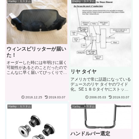
Harley：カスタム
Harley：カスタム
んでも2016年モデルからはずし
たものとのこと。eb...
ウィンスピリッターが届い
た！
オーダーした時には年明けに届く
可能性があるとのことだったので
リヤ タイヤ
こんなに早く届いてびっくりで
す。それもクリスマスイブに…。
アメリカで常に話題になっている
時間があったら明日取り付けるこ
デュースのリヤ タイヤのワイド
とに。ストックとどれぐらいの高
化。SE１８０タイヤにストック
さの違いがあるか、視界はどうな
セットアップのままで変更するこ
るか、風はどうなるか楽しみで
2016.12.25
2019.03.07
2006.05.03
2019.03.07
とが当たり前のようになりつつあ
す。
る。HDからは正式なキットも出
Harley：カスタム
Harley：カスタム
ているにもかかわらず。かかる費
用はタイヤ代は別として自分で...
ハンドルバー選定