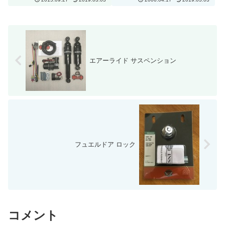
ガレージオープナーも一緒に付け
うと、ヘッドライトをオリジナル
ました。ガレージオープナーはハ
の位置より前に出すことによりヘ
イビームと連動するよ...
ッドライトが長く見える？とのこ
と。やり方はいた...
エアーライド サスペンション
フュエルドア ロック
コメント