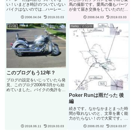
い！いまどき時計のついていない
馬の撮影です。愛馬の傷もパーツ
バイクはないのでは...ハーレーに
が全て届き交換をしていたのだ
乗るときは時間を忘れのんびり
が、なかなかデジカメを触るチャ
2006.04.04
2019.03.03
2006.04.03
2019.03.03
と？でもやっぱり気になるのでつ
ンスがなかったので....。まずは
けてしまいました。フォーク・ス
ダービーカバーebayで新品を落
その他
Harley：イベント
ティム・ナットが時計になってい
札！送料込みで＄４０ですみまし
るものです。やっぱりこれもeb...
た。ディーラーで買うよりも...
このブログもう12年？
ブログの設定をいじっていたら発
見、このブログ2006年3月から始
めていました。バイクの免許をハ
ワイで取ったのが2002年、免許
Poker Runは雨だった 後
を取ってすぐにSuzuki
編
Volusia 800㏄を購入。そして我
続きです。なかなかまとまった時
慢できず2004年にHarely Deuce
間が取れないのと、文章を書く能
に...
力がたらない！ので大変です。さ
て、H２フリーウェイにのり少し
2018.06.11
2019.03.03
2006.05.02
2019.03.07
たつと雨！初めは小ぶりだったの
で何とかなるだろうと軽い気持ち