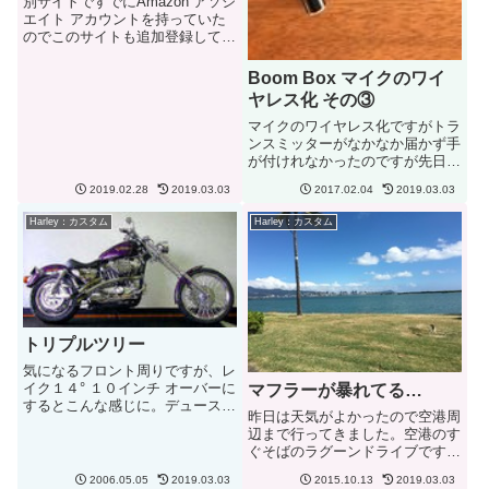
別サイトですでにAmazon アソシ
エイト アカウントを持っていた
のでこのサイトも追加登録してみ
ました。申請してから1時間足ら
ずで承認のメールが....！あまり
Boom Box マイクのワイ
にも早いのでダメかと思ったら承
ヤレス化 その③
認されました。実はアドセンスを
別サイトで申請してい...
マイクのワイヤレス化ですがトラ
ンスミッターがなかなか届かず手
が付けれなかったのですが先日や
っと届きました。本来ならば10
2019.02.28
2019.03.03
2017.02.04
2019.03.03
日で届くとのことでしたが1か月
以上かかっています。マイクとし
Harley：カスタム
Harley：カスタム
て使用する場合は本体に内蔵され
ているマイクを使用とのことで
す...
トリプルツリー
気になるフロント周りですが、レ
イク１４° １０インチ オーバーに
マフラーが暴れてる…
するとこんな感じに。デュースで
昨日は天気がよかったので空港周
はないですがとりあえずイメー
辺まで行ってきました。空港のす
ジ。トレイルについても問題がな
ぐそばのラグーンドライブです。
いようです。トリプル ツリーの
HD ディーラーの近くでよくメカ
下側の部分に秘密が...。もともと
2006.05.05
2019.03.03
2015.10.13
2019.03.03
ニック・スタッフが納車前のチェ