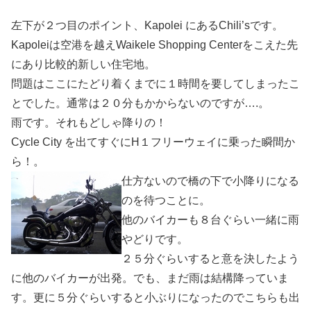
左下が２つ目のポイント、Kapolei にあるChili’sです。
Kapoleiは空港を越えWaikele Shopping Centerをこえた先
にあり比較的新しい住宅地。
問題はここにたどり着くまでに１時間を要してしまったこ
とでした。通常は２０分もかからないのですが….。
雨です。それもどしゃ降りの！
Cycle City を出てすぐにH１フリーウェイに乗った瞬間か
ら！。
仕方ないので橋の下で小降りになる
のを待つことに。
他のバイカーも８台ぐらい一緒に雨
やどりです。
２５分ぐらいすると意を決したよう
に他のバイカーが出発。でも、まだ雨は結構降っていま
す。更に５分ぐらいすると小ぶりになったのでこちらも出