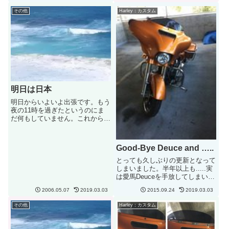
この商品ドイツで開発され...
ックを行うときに走行するところ
その他
Harley：カスタム
です。空港のすぐそばということ
もありあまり建物もなく海のそ...
明日は日本
明日からいよいよ出張です。もう
夜の11時を過ぎたというのにま
だ何もしていません。これからが
勝負？まずスーツケースを探し出
し、パスポートの確認！（期限切
れていたりして？）それからスー
Good-Bye Deuce and …..
ツの確認（体系が変わっていない
ことを祈りつつ。）いつも必ず
とっても久しぶりの更新となって
何...
しまいました。半年以上も.....実
は愛馬Deuceを手放してしまいま
した。.....そして......ずっとほし
2006.05.07
2019.03.03
2015.09.24
2019.03.03
かった Street Glideを先月末に買
っちゃいました。2016年モデル
その他
Harley：カスタム
が発表された週に！何...