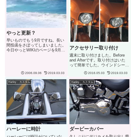
やっと更新？
早いものでもう9月ですね。長い
間投函をさぼってしまいました。
アクセサリー取り付け
今日やっとWIKIのページを9月に
更新、でも新しいイベント情報は
週末に取り付けました。Before
ないようです？9月の初めはLabor
and Afterです。取り付けはいた
Day Weekend ということで３連
って簡単でした。ウインドシール
休、クラブに所属しているバイカ
ドトリムをつけるとなんとなくし
2006.09.06
2019.03.03
2016.05.03
2019.03.03
ーはこの...
まったイメージになりますね。ヘ
ッドボルトブリッジはやっぱりい
Harley：カスタム
Harley：カスタム
いですね。お気に入りです。シフ
トペグもいいです...
ハーレーに時計
ダービーカバー
ハーレーには時計がついていな
久しぶりにデジカメを取り出し愛