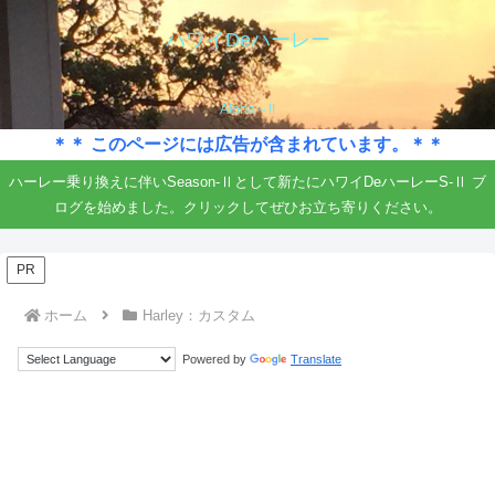
ハワイDeハーレー
Aloha～!!
＊＊ このページには広告が含まれています。＊＊
ハーレー乗り換えに伴いSeason-Ⅱとして新たにハワイDeハーレーS-Ⅱ ブ
ログを始めました。クリックしてぜひお立ち寄りください。
PR
ホーム
Harley：カスタム
Powered by
Translate