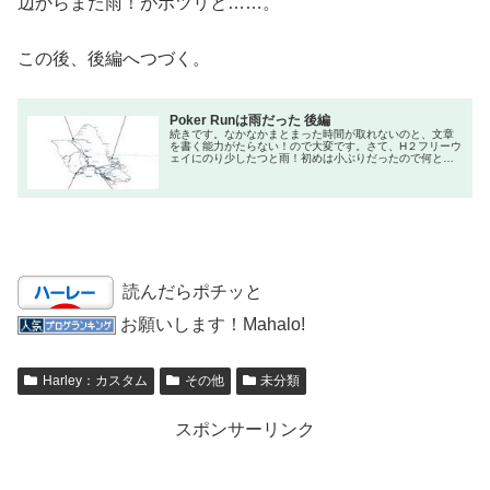
辺からまた雨！がポツリと……。
この後、後編へつづく。
Poker Runは雨だった 後編
続きです。なかなかまとまった時間が取れないのと、文章
を書く能力がたらない！ので大変です。さて、H２フリーウ
ェイにのり少したつと雨！初めは小ぶりだったので何とか
なるだろうと軽い気持ちで先に進むことに。3番目のポイン
トは地図左上のHaleiwa Shopping Centerにあるメキシカ
ンレストランです。サーフィンで有名なノースショアの手
前、マツモトシェイブアイスの近く、ここはよくツーリン
グ途中でラ...
読んだらポチッと
お願いします！Mahalo!
Harley：カスタム
その他
未分類
スポンサーリンク