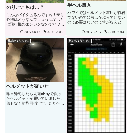
半ヘル購入
のりごこちは…？
ハワイではヘルメット着用が義務
こんなバイクあるんですね！乗り
でないので普段はかぶっていない
心地はどうなんでしょうね？もと
ので必要はないのですがなんとな
は飛行機のエンジンなのでパワー
く買っちゃいました。 Akoury
もすごいだろうし...飛んでいちゃ
AK-1です。DOT公認で最少、最
2007.06.13
2019.03.03
2017.02.17
2019.03.03
いそうな感じです。左と右ではエ
軽量だそうです。たまたまセール
ンジンのマントが違うので乗り心
だったので先週オーダーしまし
Harley：なんでも
Harley：なんでも
地もぜんぜん違うだろうけど、そ
た。カナダからです。お...
れにしてもすごいですね！ハ...
ヘルメットが届いた
昨日帰宅したら先週eBayで買っ
たヘルメットが届いていました。
傷もなく新品同様です。ただヘル
メット入れるバッグがついていな
いのが残念。サンシールドが思っ
たよりも薄いスモークでした。昼
間はサングラス、日が暮れたらサ
ンシールドですかね。でもやっ...