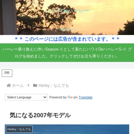
ハワイDeハーレー
Aloha～!!
＊＊ このページには広告が含まれています。＊＊
ハーレー乗り換えに伴いSeason-Ⅱとして新たにハワイDeハーレーS-Ⅱ ブ
ログを始めました。クリックしてぜひお立ち寄りください。
PR
ホーム
Harley：なんでも
Powered by
Translate
気になる2007年モデル
Harley：なんでも