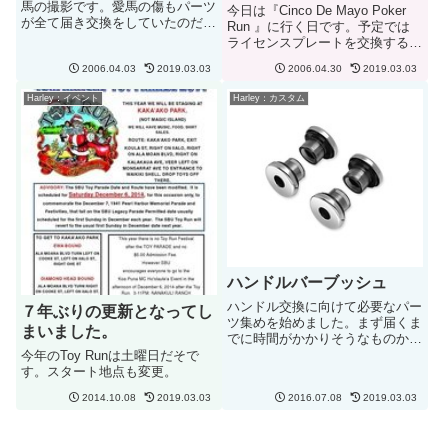
馬の撮影です。愛馬の傷もパーツ
今日は『Cinco De Mayo Poker
が全て届き交換をしていたのだ
Run 』に行く日です。予定では
が、なかなかデジカメを触るチャ
ライセンスプレートを交換するは
ンスがなかったので....。まずは
ずだったが時間あまりないので
ダービーカバーebayで新品を落
2006.04.03
2019.03.03
2006.04.30
2019.03.03
（単なる朝寝坊）、先週雨に降ら
札！送料込みで＄４０ですみまし
れて汚れが少し目立つデュースち
Harley：イベント
Harley：カスタム
た。ディーラーで買うよりも...
ゃんをきれいにすることに。予定
では０９：０...
ハンドルバーブッシュ
ハンドル交換に向けて必要なパー
７年ぶりの更新となってし
ツ集めを始めました。まず届くま
まいました。
でに時間がかかりそうなものから
ハンドルバーブッシュです。ハー
今年のToy Runは土曜日だそで
レー純正のものをオーダーするこ
す。スタート地点も変更。
とに。アメリカ本土のディーラー
2014.10.08
2019.03.03
2016.07.08
2019.03.03
に頼むと届くのがだいたい2週間
ぐらいなので先にオーダーを入
れ...