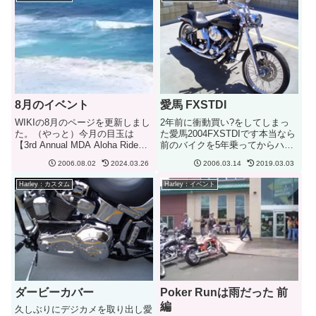
ルバーに取り付け。 こんな感じ
でつけてみました。悪くない...
8月のイベント
愛馬 FXSTDI
WIKIの8月のページを更新しまし
2年前に衝動買い?をしてしまっ
た。（やっと）今月の目玉は
た愛馬2004FXSTDIです本当なら
【3rd Annual MDA Aloha Ride】
前のバイクを5年乗ってからハー
です。Muscular Dystrophy
レーに買い換える予定でしたが何
2006.08.02
2024.03.26
2006.03.14
2019.03.03
Association（筋ジストロフィー
度かディーラーに見に行っている
協会）への寄付金集めを行うイベ
うちに買ってしまいました。買う
Harley：カスタム
Harley：イベント
ントで、寄付...
ときにマフラー、排気系、ロウダ
ウンを行い、1年間でリ...
ダービーカバー
Poker Runは雨だった 前
編
久しぶりにデジカメを取り出し愛