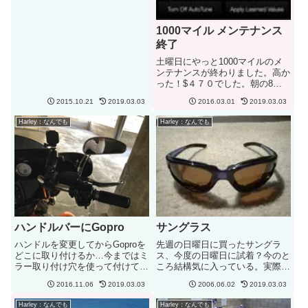
1000マイル メンテナンス
終了
土曜日にやっと1000マイルのメ
ンテナンスが終わりました。高か
った！$４７０でした。朝の8：
30に持って行って終わったのが
2015.10.21
2019.03.03
2016.03.01
2019.03.03
1：30頃、パーツ代は約$90、あ
とは人件費!!オートチューン 260
Harley：なんでも
Harley：なんでも
マイル継続中です。ほんの少しグ
リーンが増えました...
ハンドルバーにGopro
サングラス
ハンドルを変更してからGoproを
先週の日曜日に買ったサングラ
どこに取り付けるか…今まではミ
ス、今度の日曜日に試着？今のと
ラー取り付け穴を使って付けてい
ころ結構気に入っている。実際の
たのですがハンドルミラーを取り
使用感はどうかな？
2016.11.06
2019.03.03
2006.06.02
2019.03.03
付けたので使えなくなってしまい
ました。とりあえず試しにハンド
Harley：なんでも
Harley：なんでも