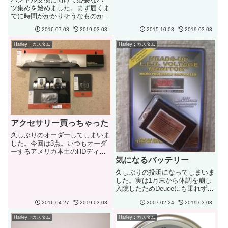
ツ集めを始めました。まず届くま
スコマンドでやっても同じ曲しか
でに時間がかかりそうなものから
出てこない。しょうがないのでラ
ハンドルバーブッシュです。ハー
ジオだけを聞きな...
2016.07.08
2019.03.03
2015.10.08
2019.03.03
レー純正のものをオーダーするこ
とに。アメリカ本土のディーラー
Harley：カスタム
Harley：カスタム
に頼むと届くのがだいたい2週間
ぐらいなので先にオーダーを入
れ...
アクセサリー買っちゃった
久しぶりのオーダーしてしまいま
した。今回は3点。いつもオーダ
ーするアメリカ本土のHDディー
ラーで。ハワイのディーラーで購
気になるバッテリー
入するよりも$100近く安く購入
久しぶりの投函になってしまいま
することができました。以前から
した。実は1月末から体調を崩し
どうしようかと考えていたウィン
入院したためDeuceにも乗れず結
ドシールド・トリムとヘッドボ...
構落ち込んで寝込んでいました。
2016.04.27
2019.03.03
2007.02.24
2019.03.03
やっと体力も戻り久しぶりに乗ろ
うと思ったら天気が.....。ところ
Harley：カスタム
Harley：カスタム
で、バッテリーの寿命ってどのく