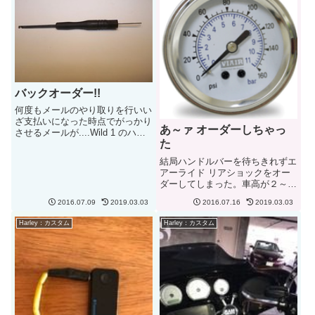
らいなんですかね？2...
バックオーダー!!
何度もメールのやり取りを行いい
ざ支払いになった時点でがっかり
あ～ァ オーダーしちゃっ
させるメールが....Wild 1 のハン
た
ドルバーが品切れ！8月末ごろま
でバックオーダーになるとのこ
結局ハンドルバーを待ちきれずエ
と。今月末に取り付け断念となり
アーライド リアショックをオー
ました。他のサイトでも探してい
ダーしてしまった。車高が２～３
たのですが、ハワイに...
インチぐらい低くなるそうです。
2016.07.09
2019.03.03
2016.07.16
2019.03.03
もちろんボタン １つで車高調整
が可能。ついでにエアープレシャ
Harley：カスタム
Harley：カスタム
ーゲージも一緒にオーダー。エア
ーコンプレッサーはサドルバッ
グ...