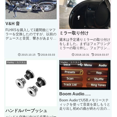
V&H 音
FLHXSを購入して1週間後にマフ
ミラー取り付け
ラーを交換したのですが、以前の
デュースと音質、響きがあまりに
週末は予定通りミラーの取り付け
も違いおとなしくなってしまいま
をしました。まずはフェアリング
した。デュースはサンダーヘッダ
ミラーの取り外し。フェアリング
ーで結構気にいていました。低音
を外して中で止めてあるボルトを
が響くのと迫力のある音質。やっ
2015.10.15
2019.03.03
2016.10.31
2019.03.07
１つを外せば終わり。取り外すと
ぱりV&Hスリップオンのマ...
大きな穴と小さな穴が開いていま
Harley：カスタム
Harley：カスタム
す。ここにフェアリング プラグ
をつけて終わり。あとは新しい
ハ...
Boom Audio…..
Boom AudioでUSBメモリーステ
ィックを使って音楽を楽しもうと
走り出し初めの曲が終わり次の曲
ハンドルバーブッシュ
と思ったら...また同じ曲が！左手
ハンドル交換に向けて必要なパー
のコントロールで操作してもボイ