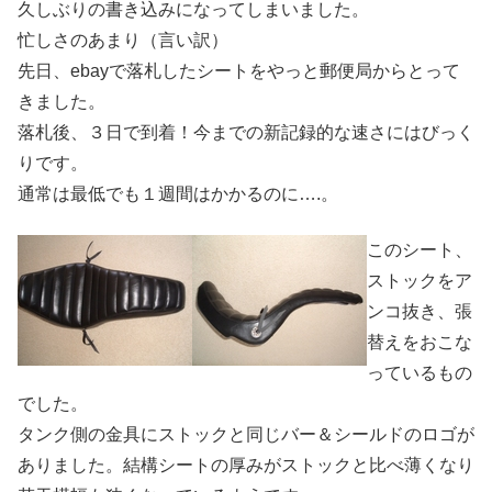
久しぶりの書き込みになってしまいました。
忙しさのあまり（言い訳）
先日、ebayで落札したシートをやっと郵便局からとって
きました。
落札後、３日で到着！今までの新記録的な速さにはびっく
りです。
通常は最低でも１週間はかかるのに….。
このシート、
ストックをア
ンコ抜き、張
替えをおこな
っているもの
でした。
タンク側の金具にストックと同じバー＆シールドのロゴが
ありました。結構シートの厚みがストックと比べ薄くなり