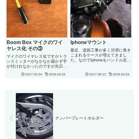
Boom Box マイクのワイ
Iphoneマウント
ヤレス化 その③
最近、道路工事が多く渋滞に巻き
こまれるケースが増えてきまし
マイクのワイヤレス化ですがトラ
た。なのでIphoneをハンドル近く
ンスミッターがなかなか届かず手
にマウントすることに。こんな感
が付けれなかったのですが先日や
じでつけてみました。Ram
っと届きました。本来ならば10
MountのX Glipを使用。とりあえ
2017.02.04
2019.03.03
2017.06.12
2019.03.03
日で届くとのことでしたが1か月
ず渋滞情報だけ見たい時に見れれ
以上かかっています。マイクとし
ばいいのでこれで十...
て使用する場合は本体に内蔵され
ているマイクを使用とのことで
す...
ナンバープレートホルダー