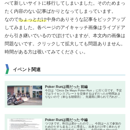
べて新しいサイトに移行してしまいました。そのためまっ
たく内容のない記事ばかりとなってしまっています。
なので
ちょっとだけ
中身のありそうな記事をピックアップ
してみました。各ページのアイキャッチ画像はライブドア
から引き継いでいるのでぼけていますが、本文内の画像は
問題ないです。クリックして拡大しても問題ありません。
時間がある方は覗いてみてくださくぃ。
イベント関連
Poker Runは雨だった 前編
今日は『Cinco De Mayo Poker Run 』に行く日です。予定
ではライセンスプレートを交換するはずだったが時間あま
りないので（単なる朝寝坊）、先週雨に降られて汚れが少
し目立つデュースちゃんをきれいにすることに。予定では
０９：００に出発するはずだったのに０９：４５になって
しまった。外を見るとワイキキ周辺は晴れ！いい天気で
す。でも気になる山のほうはいやな感じの雲が....。とにか
くスター...
Poker Runは雨だった 中編
つづきです。昨日は遅かったので....。今回は一人で参加の
ためひたすら走ることに専念し、出来るだけ早く終わらす
予定で行ったのですが、結果は...。今回のRun Sheetで