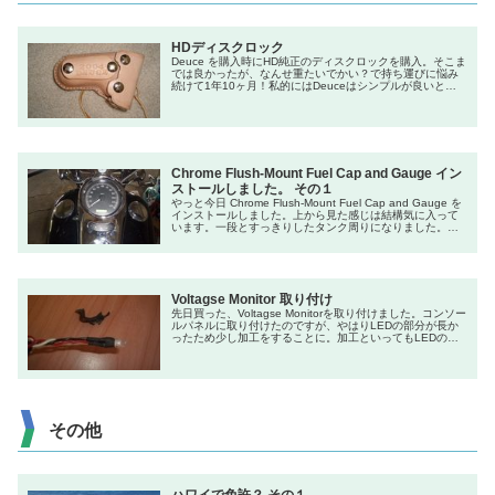
HDディスクロック
Deuce を購入時にHD純正のディスクロックを購入。そこま
では良かったが、なんせ重たいでかい？で持ち運びに悩み
続けて1年10ヶ月！私的にはDeuceはシンプルが良いと思
い込み、収納スペースになるようなものは何もない。その
ためツーリング？に行くときは、ウェストバッグに入れた
りベルトに下げたり、シートストラップにつけたりした
が、どれも気に入らず！とうとう思い切って自分で作るこ
とに....。で、出来上...
Chrome Flush-Mount Fuel Cap and Gauge イン
ストールしました。 その１
やっと今日 Chrome Flush-Mount Fuel Cap and Gauge を
インストールしました。上から見た感じは結構気に入って
います。一段とすっきりしたタンク周りになりました。イ
ンストールにかかった時間は......結構かかってしまいまし
た。１時間もあれば出来ると思っていたのですが、コネク
ター関係でつまずいてしまい２時間半もかかってやっと出
来上がりです。タンクキャップ周りのトリムリ...
Voltagse Monitor 取り付け
先日買った、Voltagse Monitorを取り付けました。コンソー
ルパネルに取り付けたのですが、やはりLEDの部分が長か
ったため少し加工をすることに。加工といってもLEDの下
の部分のチューブを剥ぎ取り新しくヒートシュリンクチュ
ーブを付け直しをして何とか短くすることができました。
取り付けはいちばんドリルで穴を開けやすく、失敗しても
手当てができる場所に。LEDの部分は心配なのでアダプタ
ーに取り付け...
その他