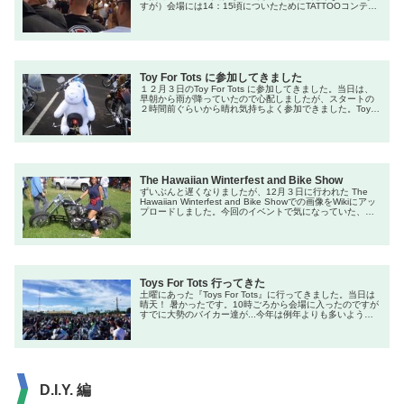
すが）会場には14：15頃についたためにTATTOOコンテス
のトエントリーは見れなかったけれど優勝した人は結構す
ごかったみたいです。15：00頃になるとビキニコンテスト
が始まり、ステージの周りには大勢の人が....。あまりの人
でエントリーしている人はほとんど見えない状態！（残
念）結...
Toy For Tots に参加してきました
１２月３日のToy For Tots に参加してきました。当日は、
早朝から雨が降っていたので心配しましたが、スタートの
２時間前ぐらいから晴れ気持ちよく参加できました。Toy
For Totsは恵まれない子供たちへクリスマス・プレゼントを
寄付するイベントです。毎回、参加するためにぬいぐるみ
を用意していたので、今回は違うものにと思っていたので
すが....... 結局、ぬいぐるみになっちゃいました。例年...
The Hawaiian Winterfest and Bike Show
ずいぶんと遅くなりましたが、12月３日に行われた The
Hawaiian Winterfest and Bike Showでの画像をWikiにアッ
プロードしました。今回のイベントで気になっていた、ハ
ワイ在住の日本人ビルダーNORIOさんのカスタムバイクは
とっても良かったです。名前は"SHINOBI" !!ハンドルはヌ
ンチャク、シフトは刀のハンドシフト、いたるところに手
裏剣が.....。とってもこ...
Toys For Tots 行ってきた
土曜にあった『Toys For Tots』に行ってきました。当日は
晴天！ 暑かったです。10時ごろから会場に入ったのですが
すでに大勢のバイカー達が...今年は例年よりも多いような
気がします。どこからこんなに集まってくるのか不思議で
す。それにしてもカスタムバイクの多いこと.....会場では海
兵隊のメンバーによるライブも行われていました。お約束
のサンタさんもお目見えです。
D.I.Y. 編