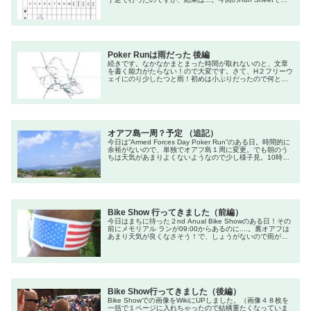
す。まず左上にあるチケットがランチ用の引換券。これを
なくすと大変！そしてポイントまでの簡単な説明です。そ
して注意書き、下の表がひいたトランプの記入欄です。３
つしかありませんが、この時点で役が１つもありません。
今回は特に悪い！役に...
Poker Runは雨だった 後編
続きです。なかなかまとまった時間が取れないのと、文章
を書く能力がたらない！ので大変です。さて、H２フリーウ
ェイにのり少したつと雨！初めは小ぶりだったので何とか
なるだろうと軽い気持ちで先に進むことに。3番目のポイン
トは地図左上のHaleiwa Shopping Centerにあるメキシカ
ンレストランです。サーフィンで有名なノースショアの手
前、マツモトシェイブアイスの近く、ここはよくツーリン
グ途中でラ...
オアフ島一周？予定 （追記）
今日は”Armed Forces Day Poker Run”のある日。時間的に
余裕がないので、単独でオアフ島１周に変更。でも朝のう
ちは天気があまりよくないようなので少し様子見。10時ご
ろまで待ってみたが、山のほうはやっぱり厚い雲が...。し
ょうがないのでとりあえず出発。いつもなら、西へ向かい
H2フリーウェイを経由し裏オアフへ...そして海岸線を走
る。前回のPoker Runでびしょぬれになった道...
Bike Show 行ってきました（前編）
今日はまちに待った２nd Anual Bike Showのある日！その
前にメモリアル ランが09:00からあるのに....。裏オアフは
あまり天気が良くなさそう！で、しょうがないので雨が嫌
い（雨男？）なのでこれはパスをして、11時ごろから２時
までまた、マカプウ方面へ行くことに。初めに反対方向の
空港近くのCycle Cityへ立ち寄り、Bike Show の前売り券は
ないかと甘い期待をし あれば＄１０...
Bike Show行ってきました（後編）
Bike Showでの画像をWikiにUPしました。（画像４８枚を
一括で１ページに入れちゃったので結構重たくなっていま