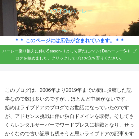
ハワイDeハーレー
Aloha～!!
＊＊ このページには広告が含まれています。＊＊
ハーレー乗り換えに伴いSeason-Ⅱとして新たにハワイDeハーレーS-Ⅱ ブ
ログを始めました。クリックしてぜひお立ち寄りください。
このブログは、2006年より2019年までの間に投稿した記
事なので数は多いのですが… ほとんど中身がないです。
始めはライブドアのブログでお世話になっていたのです
が、アドセンス挑戦に伴い独自ドメインを取得。そしてさ
くらレンタルサーバーでワードプレスに挑戦となり、せっ
かくなので古い記事も残そうと思いライブドアの記事をす