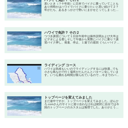
ハワイで免許？ その１
若いとき（？十年前）に日本でバイクに乗っていてことも
あり何時かはハワイでバイクに乗りたいと思い続けて２？
年がたち、あるきっかけで勢いにまかせとってしまった。
（今から4年前のこと）ハワイでのバイク免許の取り方は二
通りその①筆記試験を受けて飛び込み技能試験筆記試験は
２５問選択形式技能試験は自分でバイクを持ち込んで受け
る筆記試験に受かればその日で仮免がもらえる仮免・・・
ヘルメット着用で昼間のみ運転が出来...
ハワイで免許？ その２
つづき講習について１日目午前中は操作説明および大半は
ビデオによる脅しそして午後から実際にバイクに乗り？講
習バイク押し、発進、停止、１速での巡回 ぐらいバイクは
全て１２５cc何十年ぶりかに乗るとやはり緊張しました
（結構なめてかかっていたため）２日目午前中はやはりビ
デオによる脅し中心の講習午後から技能８の字、急停止、
スラロームなど等１日目より楽しく感じた。 でもその日は
雨でした。最終日午前中 ビデオを...
ライディング コース
ハワイは気候もいいのでライディングするには快適...でも
小さな島なので行く場所がだんだんとパターン化していま
す。いつも乗れる時間が限られているので....今までのパタ
ーンです。時間があるときは周遊だいたい100マイル、5時
間ですいつも西回りです東周りもいいのですが帰りに渋滞
につかまりやすく時間が読めなくなるので...休憩は・ドー
ルプランテーション・ハレイワ タウン・クアロア牧場・サ
ンデービーチドー...
トップページを変えてみました
まだ途中ですが、トップページを変えてみました。ぽんひ
ろ.comさんのサイトに巡り合わなければ絶対に自分では今
回のトップページのカスタムは無理でした。ありがとうご
ざいます！当サイトで色々と試してから姉妹サイトへデザ
インの移行をしようと思っているところです。再度変更し
てみました。今度は違ったタブ形式です。 東ダダーン さん
の記事をそのまま使わせていただきました。スキン切り替
えデモを実装してみたCoco...